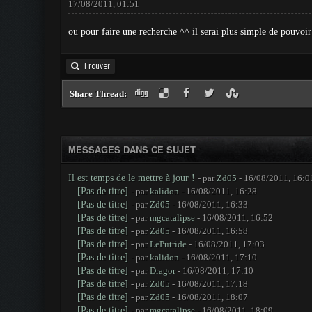
17/08/2011, 01:51
ou pour faire une recherche ^^ il serai plus simple de pouvoi
Trouver
Share Thread:
MESSAGES DANS CE SUJET
Il est temps de le mettre à jour !
- par
Zd05
- 16/08/2011, 16:0
[Pas de titre]
- par
kalidon
- 16/08/2011, 16:28
[Pas de titre]
- par
Zd05
- 16/08/2011, 16:33
[Pas de titre]
- par
mgcatalipse
- 16/08/2011, 16:52
[Pas de titre]
- par
Zd05
- 16/08/2011, 16:58
[Pas de titre]
- par
LePutride
- 16/08/2011, 17:03
[Pas de titre]
- par
kalidon
- 16/08/2011, 17:10
[Pas de titre]
- par
Dragor
- 16/08/2011, 17:10
[Pas de titre]
- par
Zd05
- 16/08/2011, 17:18
[Pas de titre]
- par
Zd05
- 16/08/2011, 18:07
[Pas de titre]
- par
mgcatalipse
- 16/08/2011, 18:09