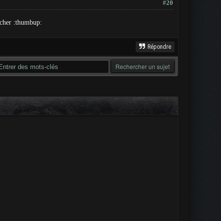
#20
rcher :thumbup:
Répondre