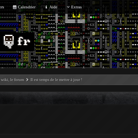
rs
Calendrier
Aide
Extras
e wiki, le forum
Il est temps de le mettre à jour !