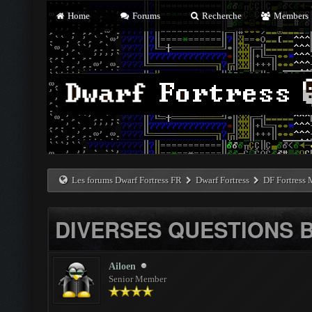
Home
Forums
Recherche
Members
Les forums Dwarf Fortress FR
Dwarf Fortress
DF Fortress
DIVERSES QUESTIONS B
Ailoen
Senior Member