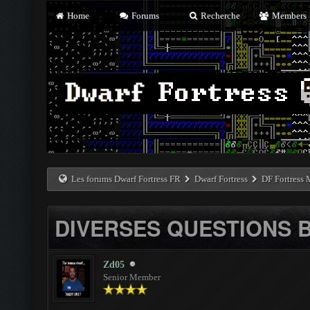
Home
Forums
Recherche
Members
Les forums Dwarf Fortress FR
Dwarf Fortress
DF Fortress
DIVERSES QUESTIONS B
Zd05
Senior Member