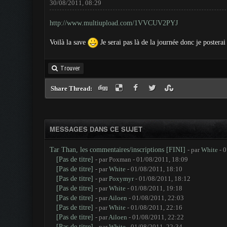
30/08/2011, 08:29
http://www.multiupload.com/1VVCUV2PYJ
Voilà la save
Je serai pas là de la journée donc je posterai l
Trouver
Share Thread:
MESSAGES DANS CE SUJET
Tar Than, les commentaires/inscriptions [FINI]
- par
White
- 0
[Pas de titre]
- par Poxman - 01/08/2011, 18:09
[Pas de titre]
- par
White
- 01/08/2011, 18:10
[Pas de titre]
- par
Poxymyr
- 01/08/2011, 18:12
[Pas de titre]
- par
White
- 01/08/2011, 19:18
[Pas de titre]
- par
Ailoen
- 01/08/2011, 22:03
[Pas de titre]
- par
White
- 01/08/2011, 22:16
[Pas de titre]
- par
Ailoen
- 01/08/2011, 22:22
[Pas de titre]
- par
White
- 01/08/2011, 22:34