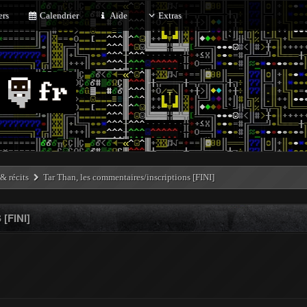
rs
Calendrier
Aide
Extras
 & récits
Tar Than, les commentaires/inscriptions [FINI]
[FINI]