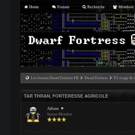
Home
Forums
Recherche
Members
Les forums Dwarf Fortress FR
Dwarf Fortress
Fil rouge & r
TAR THRAN, FORTERESSE AGRICOLE
Ailoen
Senior Member