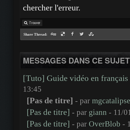
chercher l'erreur.
Trouver
Share Thread:
MESSAGES DANS CE SUJET
[Tuto] Guide vidéo en français
13:45
[Pas de titre]
- par
mgcatalips
[Pas de titre]
- par
giann
- 11/0
[Pas de titre]
- par
OverBlob
- 