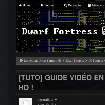
Home
Forums
Recherche
Members
Les forums Dwarf Fortress FR
Dwarf Fortress
DF Fortress
[TUTO] GUIDE VIDÉO EN
HD !
mgcatalipse
Senior Member