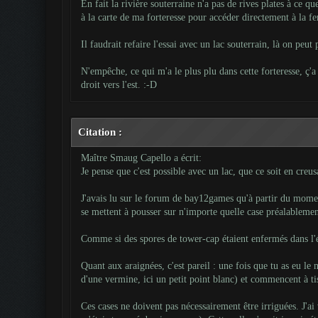
En fait la rivière souterraine n'a pas de rives plates à ce q
à la carte de ma forteresse pour accéder directement à la fe
Il faudrait refaire l'essai avec un lac souterrain, là on peut
N'empêche, ce qui m'a le plus plu dans cette forteresse, ç'
droit vers l'est. :-D
Citation :
Maître Smaug Capello a écrit:
Je pense que c'est possible avec un lac, que ce soit en cre
J'avais lu sur le forum de bay12games qu'à partir du moment
se mettent à pousser sur n'importe quelle case préalablemen
Comme si des spores de tower-cap étaient enfermés dans l'ét
Quant aux araignées, c'est pareil : une fois que tu as eu le
d'une vermine, ici un petit point blanc) et commencent à tis
Ces cases ne doivent pas nécessairement être irriguées. J'ai