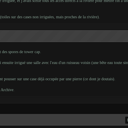
irriguée, et j'avais scellé tous les accès directs à la rivière pour mettre fin à u
 (toiles sur des cases non irriguées, mais proches de la rivière).
et des spores de tower cap.
J'ai ensuite irrigué une salle avec l'eau d'un ruisseau voisin (une bête eau toute
nt pousser sur une case déjà occupée par une pierre (ce dont je doutais).
p Archive
.