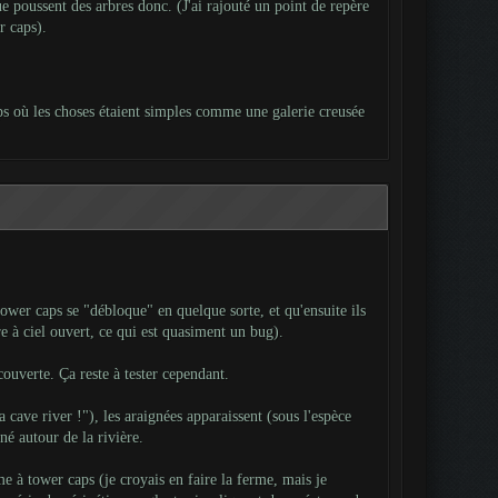
ue poussent des arbres donc. (J'ai rajouté un point de repère
r caps
).
mps où les choses étaient simples comme une galerie creusée
ower caps se "débloque" en quelque sorte, et qu'ensuite ils
e à ciel ouvert, ce qui est quasiment un bug).
ouverte. Ça reste à tester cependant.
cave river !"), les araignées apparaissent (sous l'espèce
né autour de la rivière.
me à tower caps (je croyais en faire la ferme, mais je