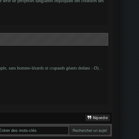
ne série de péripéties sanglantes impliquant des créatures des
 simple, sans homme-lézards ni crapauds géants dedans :-D)...
Répondre