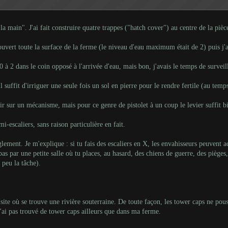
 la main". J'ai fait construire quatre trappes ("hatch cover") au centre de la pièc
couvert toute la surface de la ferme (le niveau d'eau maximum était de 2) puis j'ai
0 à 2 dans le coin opposé à l'arrivée d'eau, mais bon, j'avais le temps de surveill
 suffit d'irriguer une seule fois un sol en pierre pour le rendre fertile (au temps
r sur un mécanisme, mais pour ce genre de pistolet à un coup le levier suffit b
mi-escaliers, sans raison particulière en fait.
ement. Je m'explique : si tu fais des escaliers en X, les envahisseurs peuvent acc
bas par une petite salle où tu places, au hasard, des chiens de guerre, des piège
peu la tâche).
site où se trouve une rivière souterraine. De toute façon, les tower caps ne pous
n'ai pas trouvé de tower caps ailleurs que dans ma ferme.