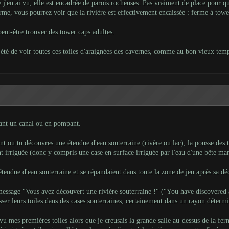
ue j'en ai vu, elle est encadrée de parois rocheuses. Pas vraiment de place pour q
rme, vous pourrez voir que la rivière est effectivement encaissée :
ferme à towe
 peut-être trouver des tower caps adultes.
a été de voir toutes ces toiles d'araignées des cavernes, comme au bon vieux te
usant un canal ou en pompant.
 ou tu découvres une étendue d'eau souterraine (rivère ou lac), la pousse des t
t irriguée (donc y compris une case en surface irriguée par l'eau d'une bête mar
endue d'eau souterraine et se répandaient dans toute la zone de jeu après sa déc
 message "Vous avez découvert une rivière souterraine !" ("You have discovered a 
ser leurs toiles dans des cases souterraines, certainement dans un rayon détermi
 vu mes premières toiles alors que je creusais la grande salle au-dessus de la fer