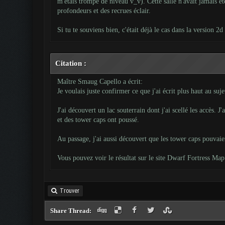
m'étais trompé de niveau v_v). Cette salle n'avait jamais été 
profondeurs et des recrues éclair.
Si tu te souviens bien, c'était déjà le cas dans la version 2d
Citation :
Maître Smaug Capello a écrit:
Je voulais juste confirmer ce que j'ai écrit plus haut au suj
J'ai découvert un lac souterrain dont j'ai scellé les accès. 
et des tower caps ont poussé.
Au passage, j'ai aussi découvert que les tower caps pouvaie
Vous pouvez voir
le résultat sur le site Dwarf Fortress Ma
Trouver
Share Thread: