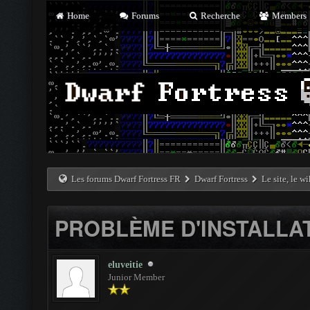
Home
Forums
Recherche
Members
Les forums Dwarf Fortress FR
Dwarf Fortress
Le site, le w
PROBLÈME D'INSTALLA
eluveitie
Junior Member