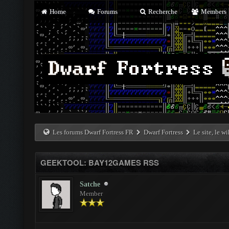
Home
Forums
Recherche
Members
Les forums Dwarf Fortress FR
Dwarf Fortress
Le site, le w
GEEKTOOL: BAY12GAMES RSS
Satche
Member