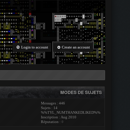
Login to account
Create an account
MODES DE SUJETS
Messages : 446
Sujets : 14
%%TYL_NUMTHANKEDLIKED%%
Inscription : Aug 2010
Réputation :
0