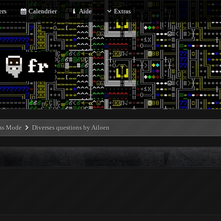
rs
Calendrier
Aide
Extras
ess Mode
Diverses questions by Ailoen