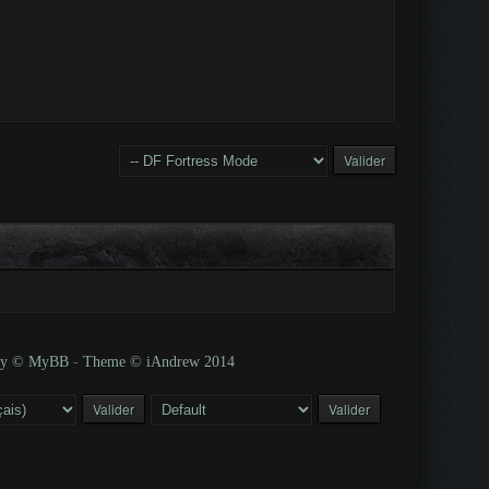
 by © MyBB
-
Theme © iAndrew 2014