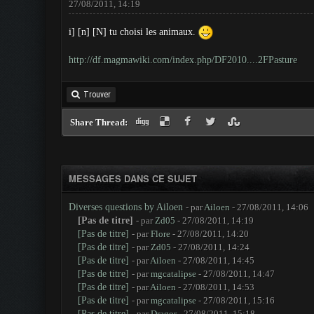
27/08/2011, 14:19
i] [n] [N] tu choisi les animaux.
http://df.magmawiki.com/index.php/DF2010....2FPasture
Trouver
Share Thread:
MESSAGES DANS CE SUJET
Diverses questions by Ailoen
- par
Ailoen
- 27/08/2011, 14:06
[Pas de titre]
- par
Zd05
- 27/08/2011, 14:19
[Pas de titre]
- par
Flore
- 27/08/2011, 14:20
[Pas de titre]
- par
Zd05
- 27/08/2011, 14:24
[Pas de titre]
- par
Ailoen
- 27/08/2011, 14:45
[Pas de titre]
- par
mgcatalipse
- 27/08/2011, 14:47
[Pas de titre]
- par
Ailoen
- 27/08/2011, 14:53
[Pas de titre]
- par
mgcatalipse
- 27/08/2011, 15:16
[Pas de titre]
- par
Dragor
- 27/08/2011, 15:18