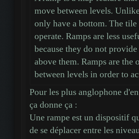
#####
move between levels. Unlike 
Cas 3 : deux cotés ad
only have a bottom. The tile 
respectivement deux e
operate. Ramps are less usefu
d'au moins une ligne 
because they do not provide a
-1 :
above them. Ramps are the 
#####
between levels in order to ac
##.##
Pour les plus anglophone d'ent
##<.#
ça donne ça :
#####
#####
Une rampe est un dispositif q
#####
de se déplacer entre les nivea