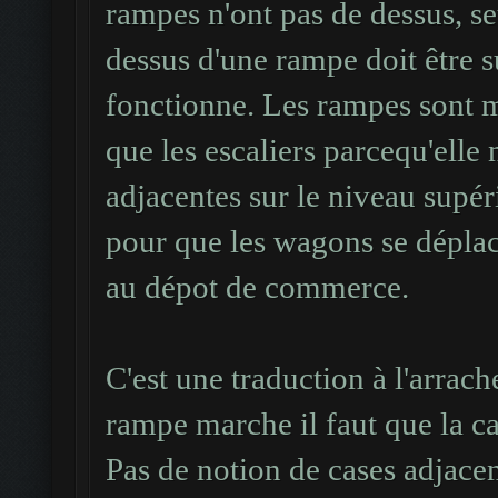
rampes n'ont pas de dessus, s
# : mur.
dessus d'une rampe doit être
< : rampe montante.
fonctionne. Les rampes sont m
> : rampe descendante
que les escaliers parcequ'elle
. : sol.
adjacentes sur le niveau supé
pour que les wagons se déplac
au dépot de commerce.
C'est une traduction à l'arrac
rampe marche il faut que la ca
Pas de notion de cases adjacen