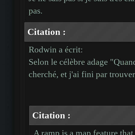
##<.#
pas.
#####
#####
Citation :
Cas 2 : deux cotés ad
Rodwin a écrit:
respectivement deux e
Selon le célèbre adage "Quand 
ligne droite : ne fon
cherché, et j'ai fini par trouv
-1 :
#####
#####
##<.#
Citation :
##.##
A ramp is a map feature that
#####