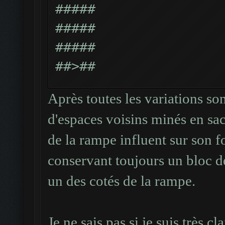
#####
#####
#####
##>##
##.##
Après toutes les variations so
#####
d'espaces voisins minés en sac
Cas 1 : absence de co
de la rampe influent sur son 
espace miné + absence
conservant toujours un bloc d
fonctionne.
un des cotés de la rampe.
-1 :
#####
#####
Je ne sais pas si je suis très cl