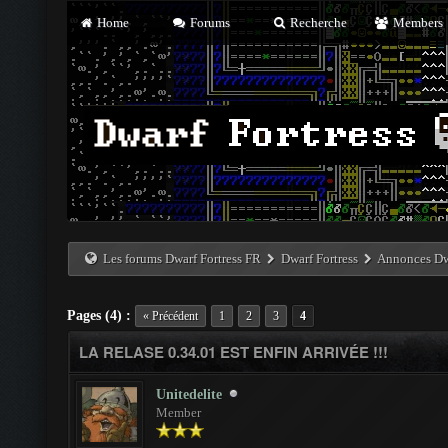
Home
Forums
Recherche
Members
Les forums Dwarf Fortress FR
Dwarf Fortress
Annonces Dwa
Pages (4) :
« Précédent
1
2
3
4
LA RELASE 0.34.01 EST ENFIN ARRIVÉE !!!
Unitedelite
Member