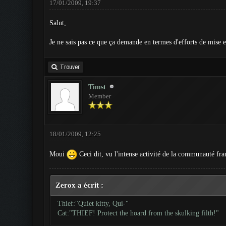
17/01/2009, 19:37
Salut,
Je ne sais pas ce que ça demande en termes d'efforts de mise en
Trouver
Timst
Member
18/01/2009, 12:25
Moui
Ceci dit, vu l'intense activité de la communauté fra
Zerox a écrit :
Thief:"Quiet kitty, Qui-"
Cat:"THIEF! Protect the hoard from the skulking filth!"