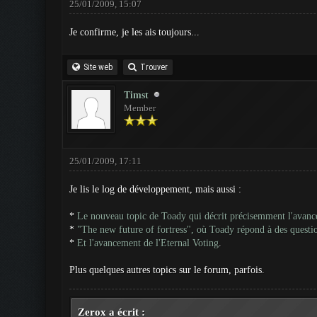
25/01/2009, 15:07
Je confirme, je les ais toujours...
Site web
Trouver
Timst
Member
25/01/2009, 17:11
Je lis le log de développement, mais aussi :
*
Le nouveau topic de Toady qui décrit précisemment l'avanc
*
"The new future of fortress", où Toady répond à des questio
*
Et l'avancement de l'Eternal Voting
.
Plus quelques autres topics sur le forum, parfois.
Zerox a écrit :