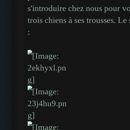
...######%######...
s'introduire chez nous pour vo
...######%######...
trois chiens à ses trousses. L
...###### ######...
:
...#############...
.....%% ### %%..... 5
...#############...
...###### ######...
...######%######...
...######%######...
...######.######...
....#####.#####....
...................