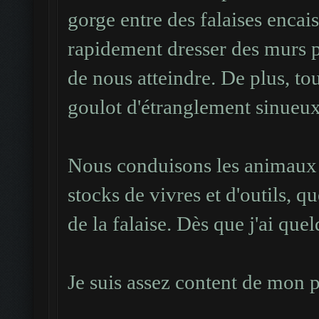
#
gorge entre des falaises encai
#####.......#########
rapidement dresser des murs 
#
de nous atteindre. De plus, to
######.....##########
goulot d'étranglement sinueux
#
#######...###########
Nous conduisons les animaux à
#
#######...###########
stocks de vivres et d'outils, q
#
de la falaise. Dès que j'ai que
#######...###########
#
Je suis assez content de mon p
#######...###########