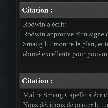
#....#######.........
Citation :
#
Rodwin a écrit:
#....#######.........
Rodwin approuve d'un signe d
#
Smaug lui montre le plan, et 
#.....#####.....#####
abimé excellente pour pouvoir 
#
##.....###.....######
#
Citation :
###...........#######
#
Maître Smaug Capello a écrit:
####.........########
Nous décidons de percer le tun