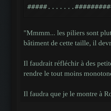
#####.......#########
#
####.........########
"Mmmm... les piliers sont plu
#
bâtiment de cette taille, il devr
###...........#######
#
Il faudrait réfléchir à des peti
##.....###.....######
#
rendre le tout moins monotone
#.....#####.....#####
#
Il faudra que je le montre à 
#....#######.........
#