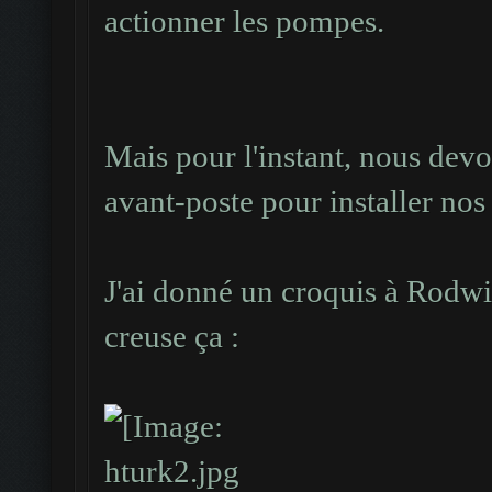
actionner les pompes.
...#############...
#
...###### ######...
#####.......#########
...######%######...
#
...######%######...
####.........########
Mais pour l'instant, nous dev
...######.######...
#
avant-poste pour installer nos 
....###########....
###...........#######
...................
#
J'ai donné un croquis à Rodwi
...................
##.....###.....######
creuse ça :
...................
#
#.....#####.....#####
...................
#
...................
#....#######.........