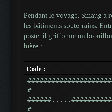
Pendant le voyage, Smaug a ré
les bâtiments souterrains. Ent
poste, il griffonne un brouill
bière :
Code :
#####################
#
######.....##########
#