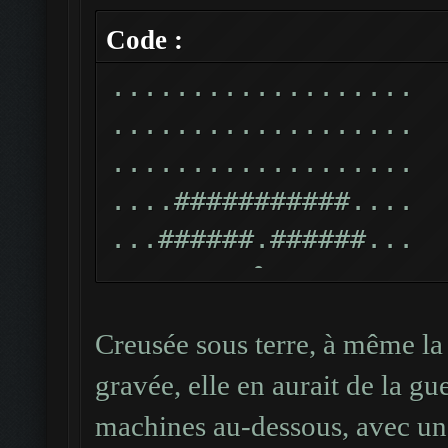
#
Code :
#######...###########
...................
#
...................
#######...###########
...................
#
....###########....
#######...###########
...######.######...
#
...######%######...
#######...###########
...######%######...
#
Creusée sous terre, à même la 
...###### ######...
#######...###########
gravée, elle en aurait de la gu
...#############...
#
machines au-dessous, avec un
...#.%% ### %%.#... 1
######.....##########