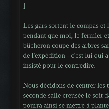
...................
#
....###########....
#....#######.........
...###### ######...
Les gars sortent le compas et l
#
...######%######...
#....#######.........
pendant que moi, le fermier et
...######%######...
#
bûcheron coupe des arbres sans
...######.######...
#.....#####.....#####
de l'expédition - c'est lui qui
...#############...
#
insisté pour le contredire.
...# %%.###.%% #... 2
##.....###.....######
...#############...
#
Nous décidons de centrer les 
...######.######...
###...........#######
seconde salle creusée le soit 
...######%######...
#
pourra ainsi se mettre à plante
...######%######...
####.........########