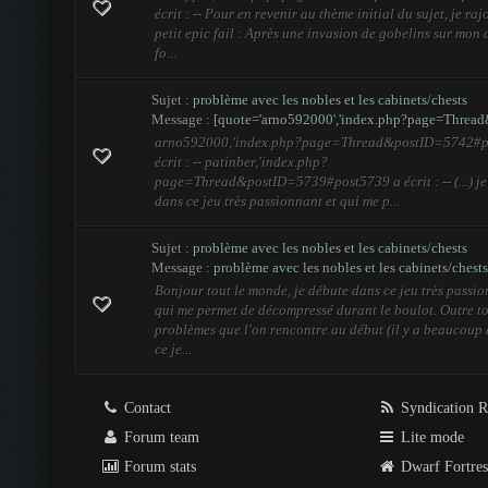
écrit : -- Pour en revenir au thème initial du sujet, je ra
petit epic fail : Après une invasion de gobelins sur mon
fo...
Sujet :
problème avec les nobles et les cabinets/chests
Message :
[quote='arno592000','index.php?page=Thread
arno592000,'index.php?page=Thread&postID=5742#p
écrit : -- patinber,'index.php?
page=Thread&postID=5739#post5739 a écrit : -- (...) je
dans ce jeu très passionnant et qui me p...
Sujet :
problème avec les nobles et les cabinets/chests
Message :
problème avec les nobles et les cabinets/chests
Bonjour tout le monde, je débute dans ce jeu très passio
qui me permet de décompressé durant le boulot. Outre to
problèmes que l'on rencontre au début (il y a beaucoup 
ce je...
Contact
Syndication 
Forum team
Lite mode
Forum stats
Dwarf Fortre