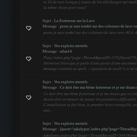
et 16 du tuto lorsque j essaie de les télécharger sur medi
la même chose pour vous?
Sujet :
La Forteresse sur la Lave
Message :
perso je suis tombé sur des colonnes de lave ver
perso je suis tombé sur des colonnes de lave vers -40 à -
Sujet :
Vos exploits mortels
Message :
atlas14
Platy,'index.php?page=Thread&postID=5762#post5762 a
Attention! bien que je parle d'une partie d'une ancienne
message contient un spoil. -- (question de noob?) ce ne se
Sujet :
Vos exploits mortels
Message :
Ce doit être ma 6ème forteresse et je me disais 
Ce doit être ma 6ème forteresse et je me disais que ce co
devais être en mesure de passer les premières difficultés.
L'installation se fait bien, le premier hiver tranquille, etc
suis...
Sujet :
Vos exploits mortels
Message :
[quote='sakalypse',index.php?page=Thread&po
sakalypse,index.php?page=Thread&postID=5645#post