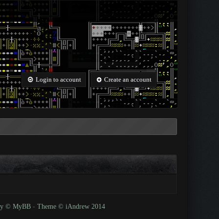
Login to account
Create an account
 by © MyBB
-
Theme © iAndrew 2014