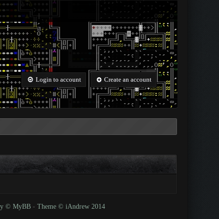
Login to account
Create an account
 by © MyBB
-
Theme © iAndrew 2014