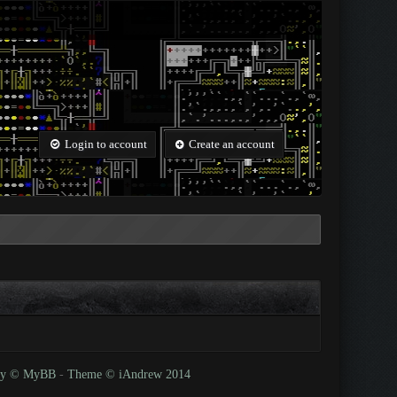
Login to account
Create an account
 by © MyBB
-
Theme © iAndrew 2014