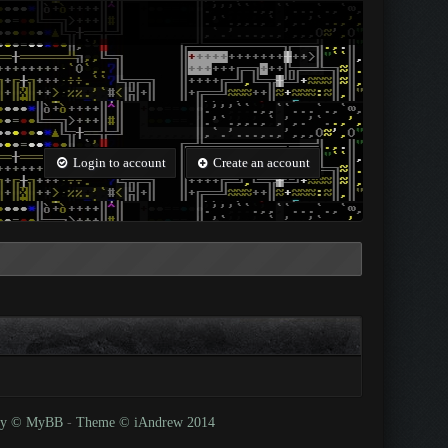
Login to account
Create an account
 by © MyBB
-
Theme © iAndrew 2014