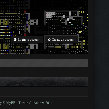
Login to account
Create an account
 by © MyBB
-
Theme © iAndrew 2014