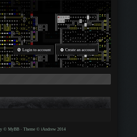
Login to account
Create an account
 by © MyBB
-
Theme © iAndrew 2014