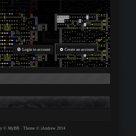
Login to account
Create an account
 by © MyBB
-
Theme © iAndrew 2014