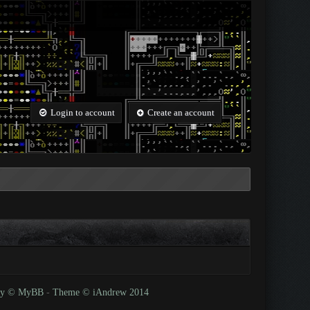
Login to account
Create an account
 by © MyBB
-
Theme © iAndrew 2014