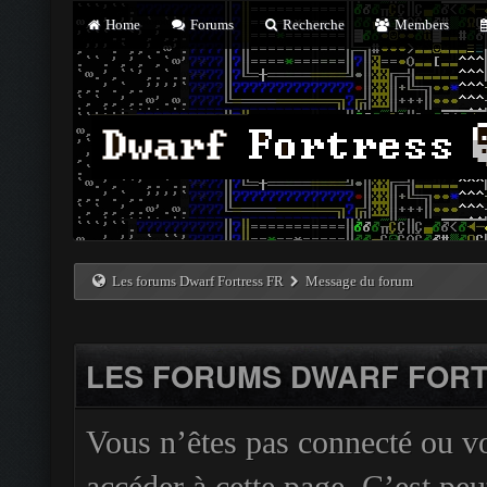
Home
Forums
Recherche
Members
Les forums Dwarf Fortress FR
Message du forum
LES FORUMS DWARF FORT
Vous n’êtes pas connecté ou v