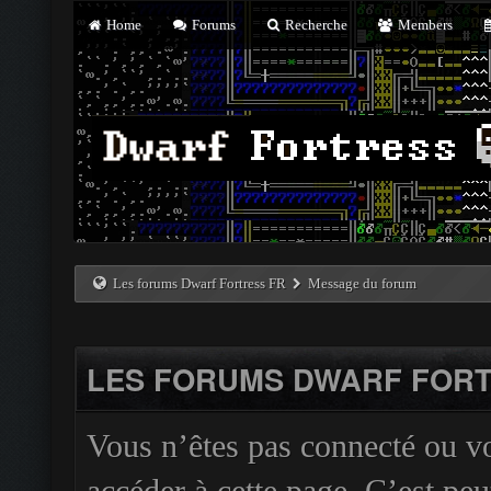
Home
Forums
Recherche
Members
Les forums Dwarf Fortress FR
Message du forum
LES FORUMS DWARF FORT
Vous n’êtes pas connecté ou v