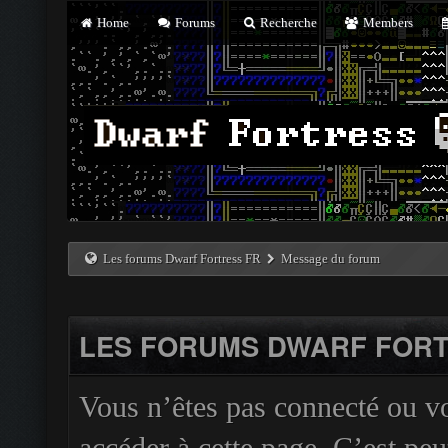
Home
Forums
Recherche
Members
Les forums Dwarf Fortress FR
Message du forum
LES FORUMS DWARF FORT
Vous n’êtes pas connecté ou v