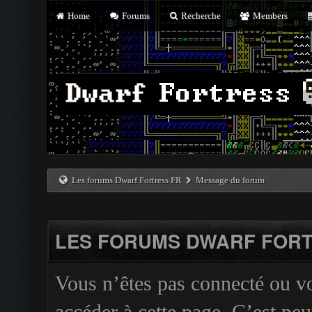
Home
Forums
Recherche
Members
Les forums Dwarf Fortress FR
Message du forum
LES FORUMS DWARF FORT
Vous n’êtes pas connecté ou v