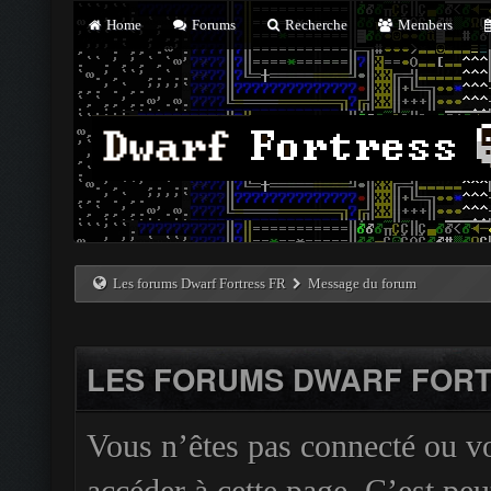
Home
Forums
Recherche
Members
Les forums Dwarf Fortress FR
Message du forum
LES FORUMS DWARF FORT
Vous n’êtes pas connecté ou v