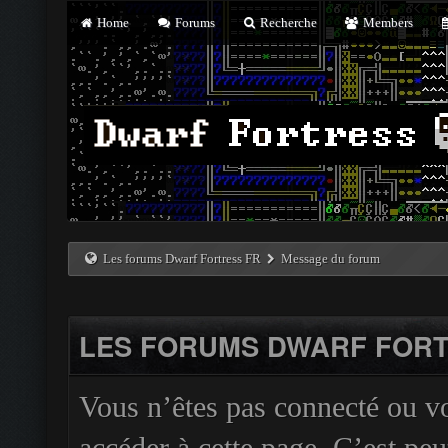
Home
Forums
Recherche
Members
Les forums Dwarf Fortress FR
Message du forum
LES FORUMS DWARF FORT
Vous n’êtes pas connecté ou v