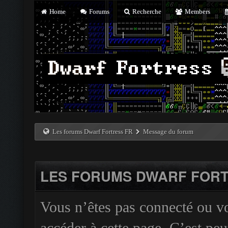
Home
Forums
Recherche
Members
Les forums Dwarf Fortress FR
Message du forum
LES FORUMS DWARF FORT
Vous n’êtes pas connecté ou v