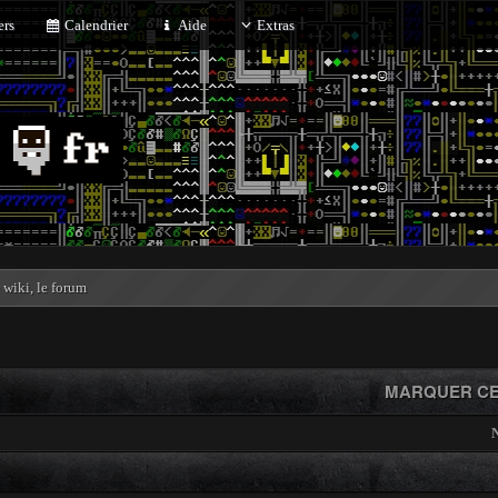
rs
Calendrier
Aide
Extras
e wiki, le forum
MARQUER CE
N