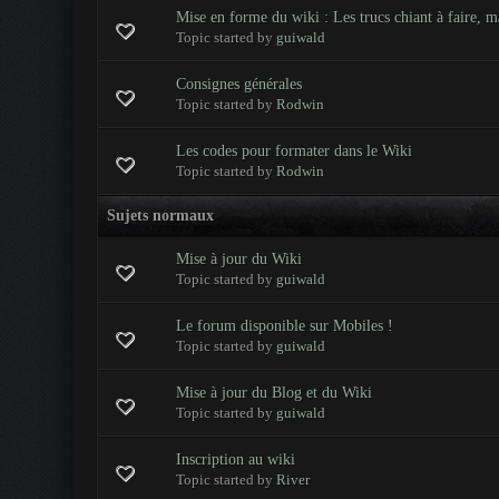
Mise en forme du wiki : Les trucs chiant à faire, ma
0 Votes - 0 sur 5 en moyenne
1
2
3
4
5
Topic started by
guiwald
Consignes générales
0 Votes - 0 sur 5 en moyenne
1
2
3
4
5
Topic started by
Rodwin
Les codes pour formater dans le Wiki
0 Votes - 0 sur 5 en moyenne
1
2
3
4
5
Topic started by
Rodwin
Sujets normaux
Mise à jour du Wiki
0 Votes - 0 sur 5 en moyenne
1
2
3
4
5
Topic started by
guiwald
Le forum disponible sur Mobiles !
0 Votes - 0 sur 5 en moyenne
1
2
3
4
5
Topic started by
guiwald
Mise à jour du Blog et du Wiki
0 Votes - 0 sur 5 en moyenne
1
2
3
4
5
Topic started by
guiwald
Inscription au wiki
0 Votes - 0 sur 5 en moyenne
1
2
3
4
5
Topic started by
River