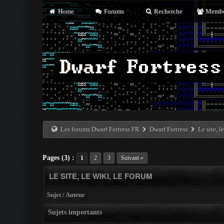
Home
Forums
Recherche
Membe
Les forums Dwarf Fortress FR
Dwarf Fortress
Le site, l
Pages (3) :
1
2
3
Suivant »
LE SITE, LE WIKI, LE FORUM
Sujet
/
Auteur
Sujets importants