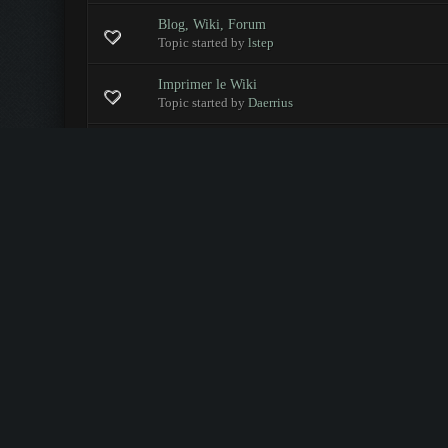
Blog, Wiki, Forum
0 Votes - 0 sur 5 en moyenne
1
2
3
4
5
Topic started by
lstep
Imprimer le Wiki
0 Votes - 0 sur 5 en moyenne
1
2
3
4
5
Topic started by
Daerrius
Problème édition du wiki
0 Votes - 0 sur 5 en moyenne
1
2
3
4
5
Topic started by
slimseig
traduction du wiki
(Pages :
1
2
)
0 Votes - 0 sur 5 en moyenne
1
2
3
4
5
Topic started by
slimseig
Proposition de fusion des wikis
0 Votes - 0 sur 5 en moyenne
1
2
3
4
5
Topic started by
darkomen
Attaque éclaire de bot spammeurs - repoussée
0 Votes - 0 sur 5 en moyenne
1
2
3
4
5
Topic started by
guiwald
Réouverture du forum
0 Votes - 0 sur 5 en moyenne
1
2
3
4
5
Topic started by
guiwald
Mise à jour du Wiki - Mediawiki 1.19.0
(Pages :
1