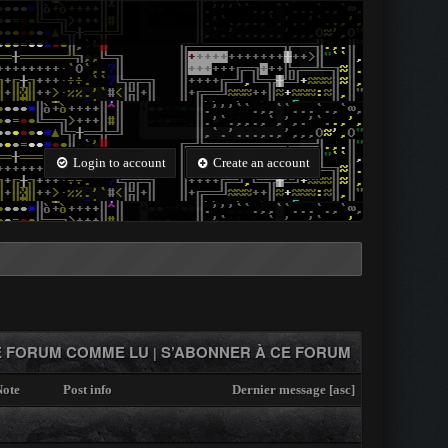
Login to account
Create an account
 FORUM COMME LU
S’ABONNER À CE FORUM
|
ote
Post info
Dernier message
[
asc
]