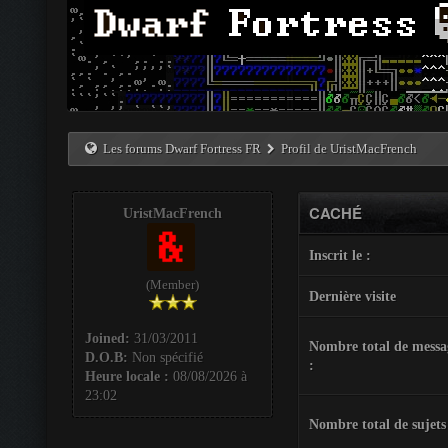
Les forums Dwarf Fortress FR
Profil de UristMacFrench
CACHÉ
UristMacFrench
Inscrit le :
(Member)
Dernière visite
Joined:
31/03/2011
Nombre total de messa
D.O.B:
Non spécifié
:
Heure locale :
08/08/2026 à
23:02
Nombre total de sujets