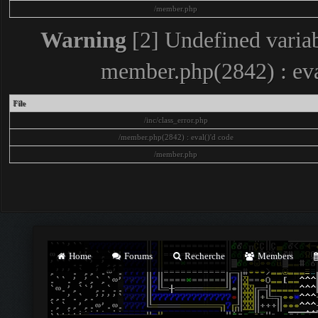
/member.php
Warning
[2] Undefined variab
member.php(2842) : eva
File
/inc/class_error.php
/member.php(2842) : eval()'d code
/member.php
Home
Forums
Recherche
Members