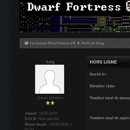
Les forums Dwarf Fortress FR
Profil de Aelig
HORS LIGNE
Aelig
Inscrit le :
Dernière visite
(Junior Member)
Nombre total de messa
:
Joined:
10/05/2010
Nombre total de sujets
D.O.B:
Non spécifié
Heure locale :
08/08/2026 à
02:44