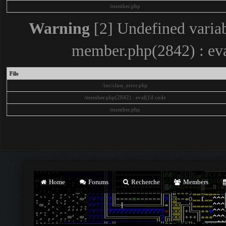
/member.php
Warning
[2] Undefined variab
member.php(2842) : eva
File
/inc/class_error.php
/member.php(2842) : eval()'d code
/member.php
Home
Forums
Recherche
Members