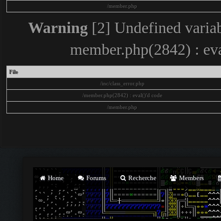
/member.php
Warning
[2] Undefined variab
member.php(2842) : eva
File
/inc/class_error.php
/member.php(2842) : eval()'d code
/member.php
Home
Forums
Recherche
Members