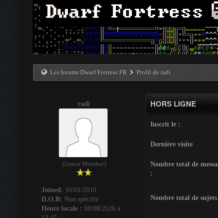
Les forums Dwarf Fortress FR
Profil de radi
HORS LIGNE
radi
Inscrit le :
Dernière visite
(Junior Member)
Nombre total de messa
:
Joined:
16/01/2010
Nombre total de sujets
D.O.B:
Non spécifié
Heure locale :
08/08/2026 à
13:15