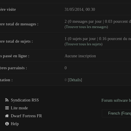
ère visite
31/05/2014, 00:30
2 (0 messages par jour | 0.03 pourcent 
e total de messages :
(
Trouver tous les messages
)
1 (0 sujets par jour | 0.16 pourcent du n
e total de sujets :
(
Trouver tous les sujets
)
 passé en ligne :
Aucune inscription
es parrainés :
0
ation :
0
[
Détails
]
Syndication RSS
Forum software
Lite mode
Dwarf Fortress FR
Help