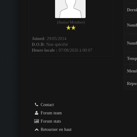
Derni
(Junior Member)
Nombr
Joined:
29/05/2014
Nombr
D.O.B:
Non spécifié
Heure locale :
07/08/2026 à 00:07
Temps
Membr
Réput
Contact
Forum team
Forum stats
Retourner en haut