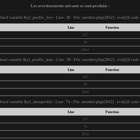
Les avertissements suivants se sont produits :
ined variable $tyl_profile_box - Line: 38 - File: member.php(2842) : eval()'d code
Line
Function
157
38
2842
ined variable $tyl_profile_stats - Line: 39 - File: member.php(2842) : eval()'d cod
Line
Function
157
39
2842
ined variable $tyl_memprofile - Line: 74 - File: member.php(2842) : eval()'d code
Line
Function
157
74
2842