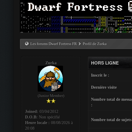
Les forums Dwarf Fortress FR
Profil de Zurka
HORS LIGNE
Zurka
Inscrit le :
Dernière visite
(Junior Member)
Nombre total de messa
:
Joined:
03/04/2012
D.O.B:
Non spécifié
Nombre total de sujets
Heure locale :
08/08/2026 à
20:08