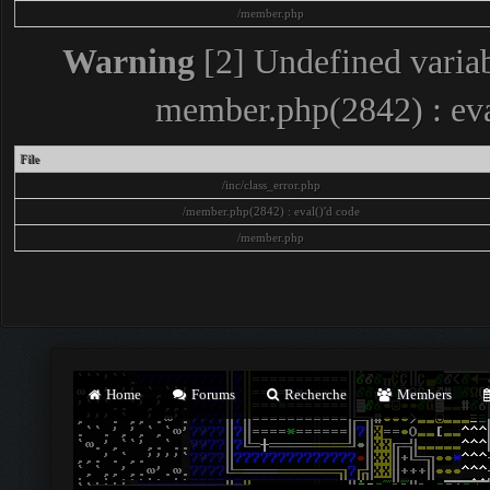
/member.php
Warning
[2] Undefined variab
member.php(2842) : eva
File
/inc/class_error.php
/member.php(2842) : eval()'d code
/member.php
Home
Forums
Recherche
Members