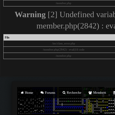
/member.php
Warning
[2] Undefined variab
member.php(2842) : eva
File
/inc/class_error.php
/member.php(2842) : eval()'d code
/member.php
Home
Forums
Recherche
Members