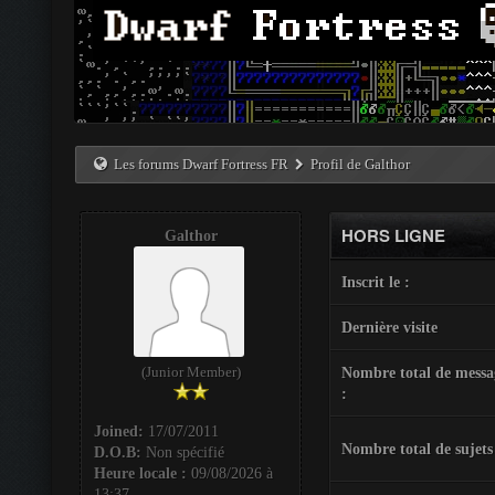
Les forums Dwarf Fortress FR
Profil de Galthor
HORS LIGNE
Galthor
Inscrit le :
Dernière visite
(Junior Member)
Nombre total de messa
:
Joined:
17/07/2011
Nombre total de sujets
D.O.B:
Non spécifié
Heure locale :
09/08/2026 à
13:37