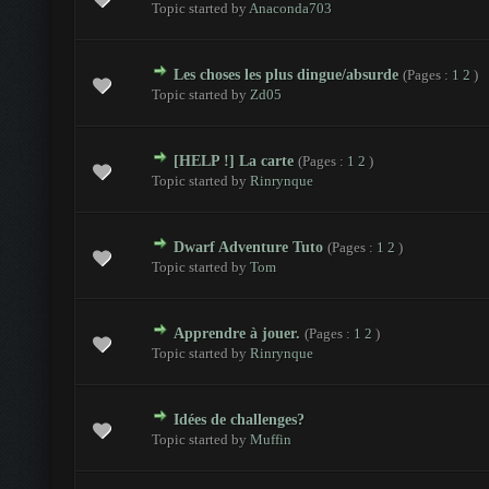
Topic started by
Anaconda703
Les choses les plus dingue/absurde
(Pages :
1
2
)
- 0 sur 5 en moyenne
1
2
3
4
5
Topic started by
Zd05
[HELP !] La carte
(Pages :
1
2
)
- 0 sur 5 en moyenne
1
2
3
4
5
Topic started by
Rinrynque
Dwarf Adventure Tuto
(Pages :
1
2
)
- 0 sur 5 en moyenne
1
2
3
4
5
Topic started by
Tom
Apprendre à jouer.
(Pages :
1
2
)
- 0 sur 5 en moyenne
1
2
3
4
5
Topic started by
Rinrynque
Idées de challenges?
- 0 sur 5 en moyenne
1
2
3
4
5
Topic started by
Muffin