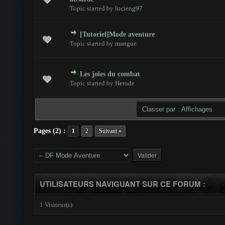
Topic started by
lucieng97
[Tutoriel]Mode aventure
- 0 sur 5 en moyenne
1
2
3
4
5
Topic started by
mangue
Les joies du combat
- 0 sur 5 en moyenne
1
2
3
4
5
Topic started by
Herode
Pages (2) :
1
2
Suivant »
UTILISATEURS NAVIGUANT SUR CE FORUM :
1 Visiteur(s)