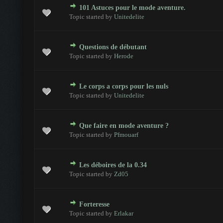
101 Astuces pour le mode aventure.
- 0 sur 5 en moyenne
1
2
3
4
5
Topic started by
Unitedelite
Questions de débutant
- 0 sur 5 en moyenne
1
2
3
4
5
Topic started by
Herode
Le corps a corps pour les nuls
- 0 sur 5 en moyenne
1
2
3
4
5
Topic started by
Unitedelite
Que faire en mode aventure ?
- 0 sur 5 en moyenne
1
2
3
4
5
Topic started by
Pfmouarf
Les déboires de la 0.34
- 0 sur 5 en moyenne
1
2
3
4
5
Topic started by
Zd05
Forteresse
- 0 sur 5 en moyenne
1
2
3
4
5
Topic started by
Erlakar