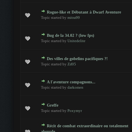
Rogue-like et Débutant à Dwarf Aventure
- 0 sur 5 en moyenne
1
2
3
4
5
Topic started by
mitra99
Bug de la 34.02 ? (low fps)
- 0 sur 5 en moyenne
1
2
3
4
5
Topic started by
Unitedelite
Des villes de gobelins pacifiques ?!
- 0 sur 5 en moyenne
1
2
3
4
5
Topic started by
Zd05
A l'aventure compagnons...
- 0 sur 5 en moyenne
1
2
3
4
5
Topic started by
darkomen
Greffe
- 0 sur 5 en moyenne
1
2
3
4
5
Topic started by
Poxymyr
Récit de combat extraordinaire ou totalement
- 0 sur 5 en moyenne
1
2
3
4
5
absurde