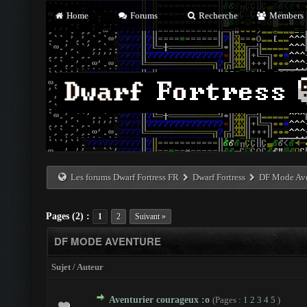
Home
Forums
Recherche
Members
Les forums Dwarf Fortress FR
Dwarf Fortress
DF Mode Av
Pages (2) :
1
2
Suivant »
DF MODE AVENTURE
Sujet
/
Auteur
Aventurier courageux :o
(Pages :
1
2
3
4
5
)
- 0 sur 5 en moyenne
1
2
3
4
5