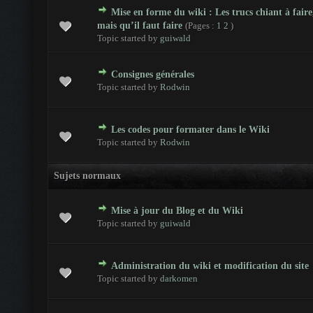
Mise en forme du wiki : Les trucs chiant à faire
 - 0 sur 5 en moyenne
1
2
3
4
5
mais qu’il faut faire
(Pages :
1
2
)
Topic started by
guiwald
Consignes générales
 - 0 sur 5 en moyenne
1
2
3
4
5
Topic started by
Rodwin
Les codes pour formater dans le Wiki
 - 0 sur 5 en moyenne
1
2
3
4
5
Topic started by
Rodwin
Sujets normaux
Mise à jour du Blog et du Wiki
 - 0 sur 5 en moyenne
1
2
3
4
5
Topic started by
guiwald
Administration du wiki et modification du site
 - 0 sur 5 en moyenne
1
2
3
4
5
Topic started by
darkomen