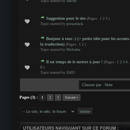
Topic started by
Satche
Suggestion pour le site
(Pages :
1
2
3
)
 - 0 sur 5 en moyenne
1
2
3
4
5
Topic started by
piouattack
Bonjour à tous :) (+ petite idée pour les accents
 - 0 sur 5 en moyenne
1
2
3
4
5
la traduction)
(Pages :
1
2
)
Topic started by
Molosba
Il est temps de le mettre à jour !
(Pages :
1
2
3
4
.
 - 0 sur 5 en moyenne
1
2
3
4
5
8
)
Topic started by
Zd05
Pages (3) :
1
2
3
Suivant »
UTILISATEURS NAVIGUANT SUR CE FORUM :