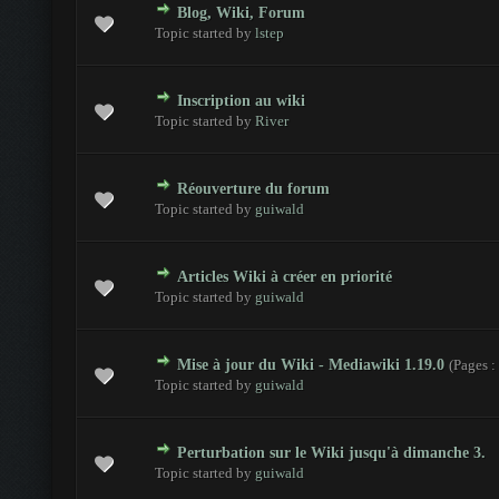
Blog, Wiki, Forum
 - 0 sur 5 en moyenne
1
2
3
4
5
Topic started by
lstep
Inscription au wiki
 - 0 sur 5 en moyenne
1
2
3
4
5
Topic started by
River
Réouverture du forum
 - 0 sur 5 en moyenne
1
2
3
4
5
Topic started by
guiwald
Articles Wiki à créer en priorité
 - 0 sur 5 en moyenne
1
2
3
4
5
Topic started by
guiwald
Mise à jour du Wiki - Mediawiki 1.19.0
(Pages :
 - 0 sur 5 en moyenne
1
2
3
4
5
Topic started by
guiwald
Perturbation sur le Wiki jusqu'à dimanche 3.
 - 0 sur 5 en moyenne
1
2
3
4
5
Topic started by
guiwald