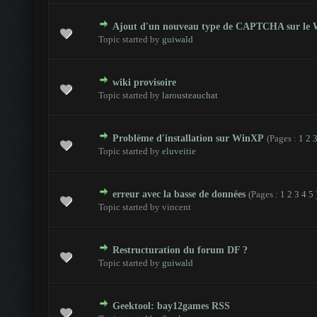
Ajout d'un nouveau type de CAPTCHA sur le 
 - 0 sur 5 en moyenne
1
2
3
4
5
Topic started by
guiwald
wiki provisoire
 - 0 sur 5 en moyenne
1
2
3
4
5
Topic started by
larousteauchat
Problème d'installation sur WinXP
(Pages :
1
2
 - 0 sur 5 en moyenne
1
2
3
4
5
Topic started by
eluveitie
erreur avec la basse de données
(Pages :
1
2
3
4
5
 - 0 sur 5 en moyenne
1
2
3
4
5
Topic started by vincent
Restructuration du forum DF ?
 - 0 sur 5 en moyenne
1
2
3
4
5
Topic started by
guiwald
Geektool: bay12games RSS
 - 0 sur 5 en moyenne
1
2
3
4
5