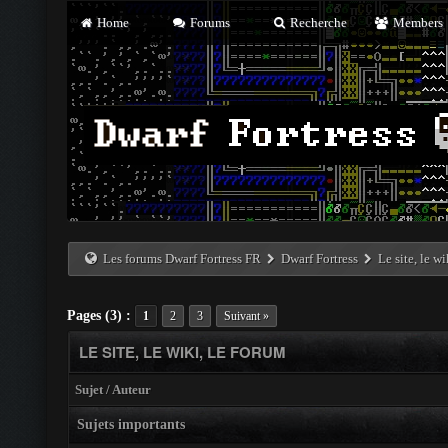
Home
Forums
Recherche
Members
Les forums Dwarf Fortress FR
Dwarf Fortress
Le site, le w
Pages (3) :
1
2
3
Suivant »
LE SITE, LE WIKI, LE FORUM
Sujet
/
Auteur
Sujets importants