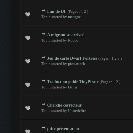
Fan de DF
(Pages :
1
2
)
- 0 sur 5 en moyenne
1
2
3
4
5
Topic started by
mangue
A migrant as arrived.
- 0 sur 5 en moyenne
1
2
3
4
5
Topic started by
Rocco
Jeu de carte Dwarf Fortress
(Pages :
1
2
3
)
- 0 sur 5 en moyenne
1
2
3
4
5
Topic started by
piouattack
Traduction guide TinyPirate
(Pages :
1
2
)
- 0 sur 5 en moyenne
1
2
3
4
5
Topic started by
Qensi
Cherche correcteur.
- 0 sur 5 en moyenne
1
2
3
4
5
Topic started by
Unitedelite
ptite présentation
- 0 sur 5 en moyenne
1
2
3
4
5