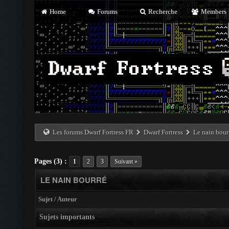
Home
Forums
Recherche
Members
Les forums Dwarf Fortress FR
Dwarf Fortress
Le nain bour
Pages (3) :
1
2
3
Suivant »
LE NAIN BOURRÉ
Sujet
/
Auteur
Sujets importants