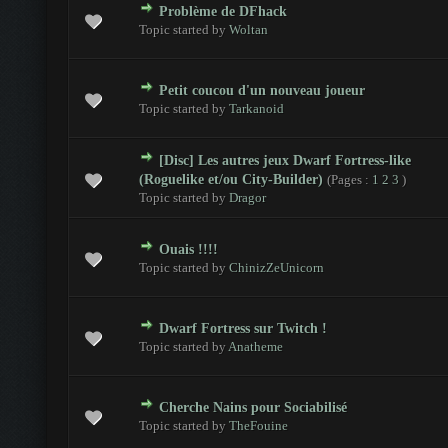
Problème de DFhack
- 0 sur 5 en moyenne
1
2
3
4
5
Topic started by
Woltan
Petit coucou d'un nouveau joueur
- 0 sur 5 en moyenne
1
2
3
4
5
Topic started by
Tarkanoid
[Disc] Les autres jeux Dwarf Fortress-like
- 0 sur 5 en moyenne
1
2
3
4
5
(Roguelike et/ou City-Builder)
(Pages :
1
2
3
)
Topic started by
Dragor
Ouais !!!!
- 0 sur 5 en moyenne
1
2
3
4
5
Topic started by
ChinizZeUnicorn
Dwarf Fortress sur Twitch !
- 0 sur 5 en moyenne
1
2
3
4
5
Topic started by
Anatheme
Cherche Nains pour Sociabilisé
- 0 sur 5 en moyenne
1
2
3
4
5
Topic started by
TheFouine