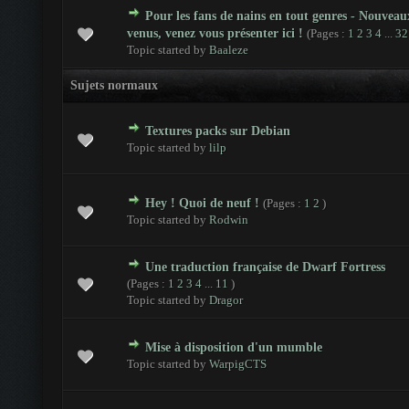
Pour les fans de nains en tout genres - Nouveau
- 0 sur 5 en moyenne
1
2
3
4
5
venus, venez vous présenter ici !
(Pages :
1
2
3
4
...
32
Topic started by
Baaleze
Sujets normaux
Textures packs sur Debian
- 0 sur 5 en moyenne
1
2
3
4
5
Topic started by
lilp
Hey ! Quoi de neuf !
(Pages :
1
2
)
- 0 sur 5 en moyenne
1
2
3
4
5
Topic started by
Rodwin
Une traduction française de Dwarf Fortress
- 0 sur 5 en moyenne
1
2
3
4
5
(Pages :
1
2
3
4
...
11
)
Topic started by
Dragor
Mise à disposition d'un mumble
- 0 sur 5 en moyenne
1
2
3
4
5
Topic started by
WarpigCTS