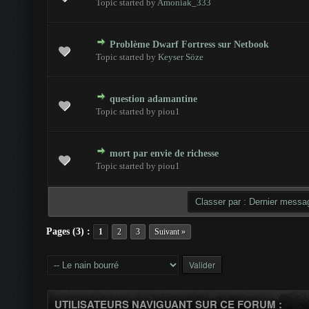
Topic started by
Amoniak_333
Problème Dwarf Fortress sur Netbook
- 0 sur 5 en moyenne
1
2
3
4
5
Topic started by
Keyser Söze
question adamantine
- 0 sur 5 en moyenne
1
2
3
4
5
Topic started by piou1
mort par envie de richesse
- 0 sur 5 en moyenne
1
2
3
4
5
Topic started by piou1
Pages (3) :
1
2
3
Suivant »
UTILISATEURS NAVIGUANT SUR CE FORUM :